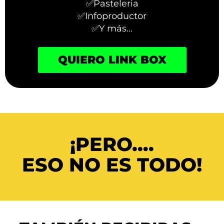
✅Pasteleria
✅Infoproductor
✅Y más…
QUIERO LINK BOX
¡PERO….
ESO NO ES TODO!