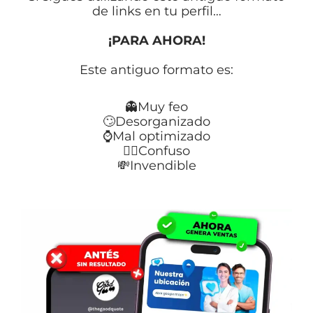
de links en tu perfil…
¡PARA AHORA!
Este antiguo
formato es:
👻Muy feo
🙄Desorganizado
⌚Mal optimizado
😵‍💫Confuso
💸Invendible